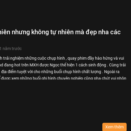
hiên nhưng không tự nhiên mà đẹp nha các
1 năm trước
 trải nghiệm những cuộc chụp hình , quay phim đầy hào hứng và vui
nd đang hot trên MXH được Ngọc thể hiện 1 cách sinh động . Cùng trải
địa điểm tuyệt vời cho những buổi chụp hình chất lượng . Ngoài ra
ể được xem những buổi ghi hình chuyên nghiệp cũng pha chút vui nhộn
Ngọc Anh ...
Xem thêm