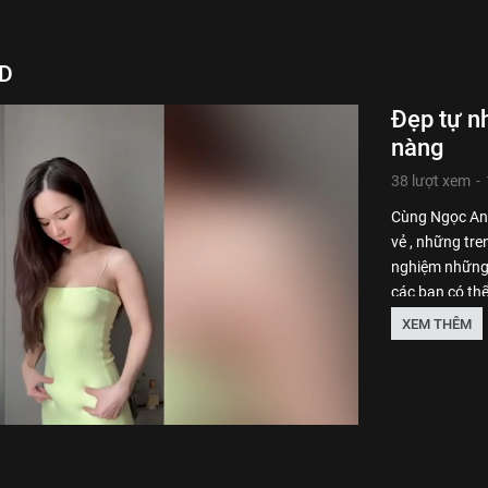
AD
Đẹp tự n
nàng
38 lượt xem
-
Cùng Ngọc Anh
vẻ , những tre
nghiệm những 
các bạn có th
hài hước của 
XEM THÊM