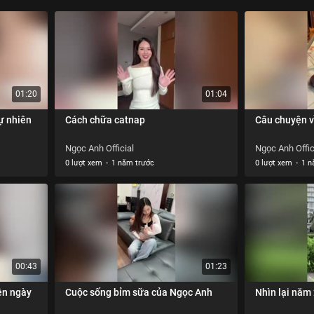
01:20
01:04
ự nhiên
Cách chữa catnap
Câu chuyện v
Ngọc Anh Official
Ngọc Anh Offic
0 lượt xem
-
1 năm trước
0 lượt xem
-
1 n
00:43
01:23
ên ngày
Cuộc sống bỉm sữa của Ngọc Anh
Nhìn lại năm