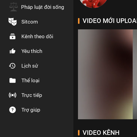
Pháp luật đời sống
VIDEO MỚI UPLO
Sitcom
Kênh theo dõi
Yêu thích
Lịch sử
Thể loại
Trực tiếp
Trợ giúp
Volume
0%
VIDEO KÊNH