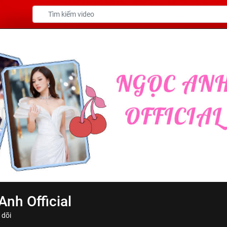
nh Official
 dõi