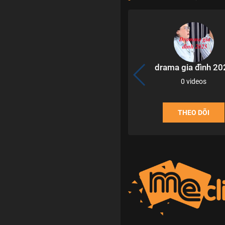
drama gia đình 20
0 videos
THEO DÕI