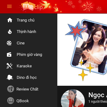
Trang chủ
Thịnh hành
Cine
Phim giờ vàng
Karaoke
Dino đi học
Review Chất
Ngọc A
QBook
1 người theo