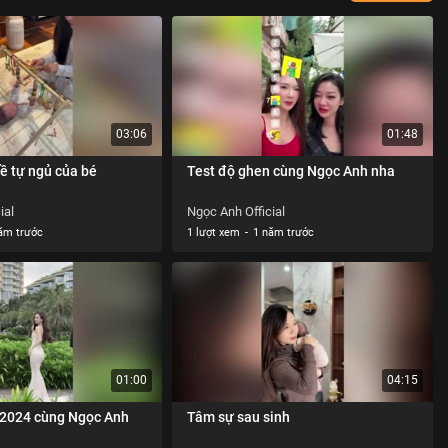
03:06
01:48
ề tự ngủ của bé
Test độ ghen cùng Ngọc Anh nha
ial
Ngọc Anh Official
ăm trước
1 lượt xem
-
1 năm trước
01:00
04:15
 2024 cùng Ngọc Anh
Tâm sự sau sinh