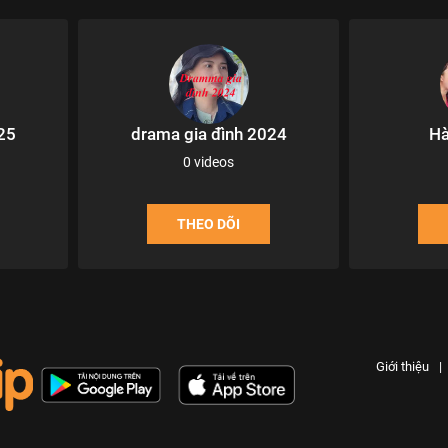
25
drama gia đình 2024
Hà
0 videos
THEO DÕI
Giới thiệu
|