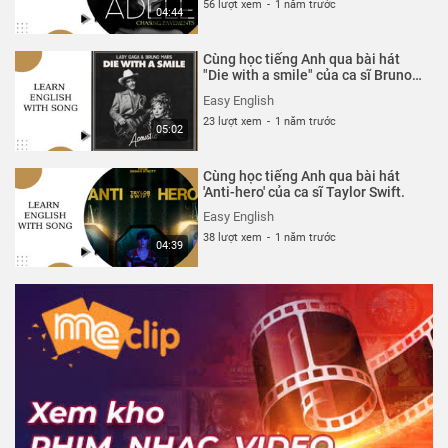
56 lượt xem
-
1 năm trước
04:44
Cùng học tiếng Anh qua bài hát
"Die with a smile" của ca sĩ Bruno
Mars và Lady Gaga..
Easy English
23 lượt xem
-
1 năm trước
05:02
Cùng học tiếng Anh qua bài hát
'Anti-hero' của ca sĩ Taylor Swift.
Easy English
38 lượt xem
-
1 năm trước
04:39