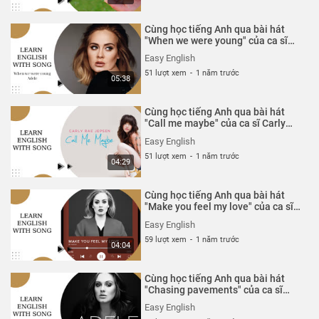
Cùng học tiếng Anh qua bài hát
"When we were young" của ca sĩ
Adele
Easy English
51 lượt xem
-
1 năm trước
05:38
Cùng học tiếng Anh qua bài hát
"Call me maybe" của ca sĩ Carly
Rae Jepsen
Easy English
51 lượt xem
-
1 năm trước
04:29
Cùng học tiếng Anh qua bài hát
"Make you feel my love" của ca sĩ
Adele
Easy English
59 lượt xem
-
1 năm trước
04:04
Cùng học tiếng Anh qua bài hát
"Chasing pavements" của ca sĩ
Adele
Easy English