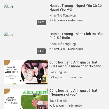
Hamlet Trương - Người Yêu Cũ Có
Người Yêu Mới
Nhạc Trẻ Tổng Hợp
2 N lượt xem
-
6 năm trước
06:03
Hamlet Trương - Mình Sinh Ra Đâu
Phải Để Buồn
Nhạc Trẻ Tổng Hợp
2 N lượt xem
-
6 năm trước
04:54
Cùng học tiếng Anh qua bài hát
"Kiss me" của nhóm nhạc Sixpence
None The Richer
Easy English
129 lượt xem
-
1 năm trước
04:06
Cùng học tiếng Anh qua bài hát
"Nearness of you"
Easy English
92 lượt xem
-
1 năm trước
06:20