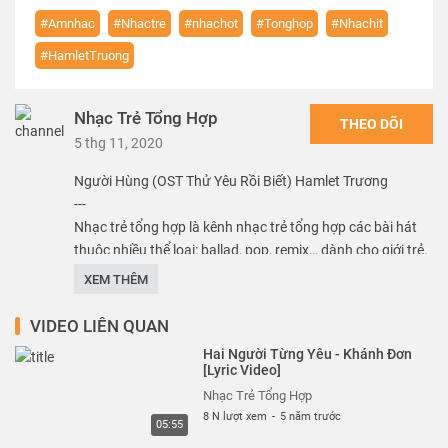
#Amnhac
#Nhactre
#nhachot
#Tonghop
#Nhachit
#HamletTruong
Nhạc Trẻ Tổng Hợp
THEO DÕI
5 thg 11, 2020
Người Hùng (OST Thử Yêu Rồi Biết) Hamlet Trương
---
Nhạc trẻ tổng hợp là kênh nhạc trẻ tổng hợp các bài hát
thuộc nhiều thể loại: ballad, pop, remix… dành cho giới trẻ.
Kênh nhạc mang đến cho khán giả nhiều clip nhạc hay,
XEM THÊM
hấp dẫn của nhiều ca sĩ trẻ Việt Nam, hứa hẹn đem đến
cho khán giả những phút giây thư giãn, giải trí sau những
VIDEO LIÊN QUAN
giờ làm việc, học tập căng thẳng.
Hai Người Từng Yêu - Khánh Đơn
[Lyric Video]
Thể loại :
Nhạc
Nhạc Trẻ Tổng Hợp
8 N lượt xem
-
5 năm trước
05:55