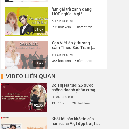
'Em gái trà xanh' đang
HOT, nghĩa là gì? |
Starboom
STAR BOOM!
793 lượt xem
-
5 năm trước
01:07
Sao Việt ẩn ý thương
cảm Thiều Bảo Trâm |
Starboom
STAR BOOM!
385 lượt xem
-
5 năm trước
01:47
VIDEO LIÊN QUAN
Sơn Tùng MTP - Hải Tú:
Tướng PHU THÊ nhưng
Đỗ Thị Hà tuổi 26 được
mệnh XUNG KHẮC |
STAR BOOM!
chồng doanh nhân cưng
Starboom
chiều, nhan sắc ngày càng
190 lượt xem
-
5 năm trước
03:03
STAR BOOM!
rạng rỡ| Starboom
19 lượt xem
-
20 phút trước
02:35
Thiều Bảo Trâm hướng
dẫn chị em cách tránh xa
Khối tài sản khó tin của
đàn ông tệ bạc |
STAR BOOM!
nam ca sĩ Việt đẹp trai, hát
Starboom
hay nhất nhì showbiz Việt|
192 lượt xem
-
5 năm trước