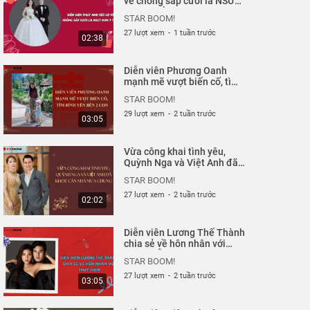
về chồng sắp cưới là NSƯT
hơn 7 tuổi| Starboom
150 lượt xem
-
5 năm trước
01:47
STAR BOOM!
27 lượt xem
-
1 tuần trước
02:38
BTV Thu Hà phủ nhận tin
ekip 'Chiều cuối năm' là
Diễn viên Phương Oanh
F1 của BN1553 |
STAR BOOM!
mạnh mẽ vượt biến cố, tìm
Starboom
bình yên bên 2 con|
447 lượt xem
-
5 năm trước
01:12
STAR BOOM!
Starboom
29 lượt xem
-
2 tuần trước
03:05
Trắc Nghiệm: Bạn Sẽ Ở
Đâu Trong 3 Năm Tới? |
Vừa công khai tình yêu,
MeNews
MeNews
Quỳnh Nga và Việt Anh đã
khoe căn nhà mua chung|
99 lượt xem
-
5 năm trước
03:57
STAR BOOM!
Starboom
27 lượt xem
-
2 tuần trước
02:02
Bảo quản, sử dụng bánh
chưng thế nào cho an
Diễn viên Lương Thế Thành
toàn?
MeNews
chia sẻ về hôn nhân với
Thuý Diễm| Starboom
1 N lượt xem
-
5 năm trước
02:41
STAR BOOM!
27 lượt xem
-
2 tuần trước
03:05
Toàn cảnh siêu đám cưới
của thiếu gia Phan