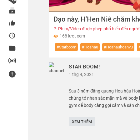
00:00
Dạo này, H'Hen Niê chăm kho
of
01:30
Volume
0%
P: Phim/Video được phép phổ biến đến người
168 lượt xem
#Starboom
#Hoahau
#Hoahauhoanvu
STAR BOOM!
1 thg 4, 2021
Sau 3 năm đăng quang Hoa hậu Hoàn 
chứng tỏ nhan sắc mặn mà và body b
gym để body càng gợi cảm và săn ch
Mới đây nhất, nàng Hậu còn khiến dân
XEM THÊM
diễn cả 3 vòng của mình trên Instagr
thể hết sức nóng bỏng.