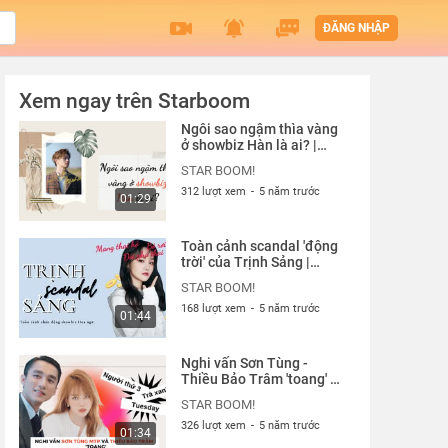
ĐĂNG NHẬP
Xem ngay trên Starboom
Ngôi sao ngậm thìa vàng
ở showbiz Hàn là ai? |
Starboom
STAR BOOM!
312 lượt xem
-
5 năm trước
01:29
Toàn cảnh scandal 'động
trời' của Trịnh Sảng |
Starboom
STAR BOOM!
168 lượt xem
-
5 năm trước
01:44
Nghi vấn Sơn Tùng -
Thiều Bảo Trâm 'toang' vì
có người thứ 3 |
STAR BOOM!
Starboom
326 lượt xem
-
5 năm trước
01:34