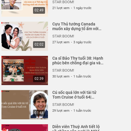
01:11
STAR BOOM!
Starboom
21 lượt xem
-
1 ngày trước
02:49
Bị mỉa mai đổi danh lấy
tình, Lệ Quyên nói gì? |
Cựu Thủ tướng Canada
Starboom
STAR BOOM!
muốn xây dựng tổ ấm với
ca sĩ kém 13 tuổi| Starboom
121 lượt xem
-
5 năm trước
01:06
STAR BOOM!
27 lượt xem
-
3 ngày trước
02:02
Mỹ Tâm phản ứng ra sao
khi nhận ra fan xăm hình
Ca sĩ Bảo Thy tuổi 38: Hạnh
mình lên cánh tay? |
STAR BOOM!
phúc bên chồng đại gia và
Starboom
con trai| Starboom
117 lượt xem
-
5 năm trước
01:29
STAR BOOM!
30 lượt xem
-
1 tuần trước
02:39
Sơn Tùng MPT tung bộ
ảnh đẹp đến... muốn
Cú sốc quá lớn với tài tử
quên drama 'trà xanh' |
STAR BOOM!
Tom Cruise ở tuổi 64|
Starboom
Starboom
121 lượt xem
-
5 năm trước
01:27
STAR BOOM!
29 lượt xem
-
1 tuần trước
01:48
Nghi vấn Hải Tú gửi 4-5
trang thư tình cho Sơn
Diễn viên Thuỳ Anh tiết lộ
Tùng M-TP | Starboom
STAR BOOM!