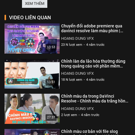
Resolve & Setting Timeline Frame Rate, Chỉnh da mịn trắng
XEM THÊM
hồng (Skin)
DAVINCI RESOLVE, phần mềm davinci resolve, học dựng
VIDEO LIÊN QUAN
phim ,học làm màu phim, làm màu tvc, làm màu tvc với
Chuyển đổi adobe premiere qua
DAVINCI RESOLVE, dựng phim với davinci resolve, chỉnh
davinci resolve làm màu phim |
HOANG DUNG VFX
màu davinci resolve, speed davinci resolve, hoang dung
HOANG DUNG VFX
vfx, hoàng dũng vfx, kỹ xảo phim, học kỹ xảo phim, tập
23 N lượt xem
-
4 năm trước
13:53
làm màu phim davinci resolve, hướng dẫn cơ bản davinci
resolve, chỉnh sauwr video davinci resolve, chỉnh sửa âm
Chỉnh làn da lão hóa thường dùng
davinci resolve, chống rung video davinci resolve, tạo title
trong quảng cáo với phần mềm
davinci resole | HOANG DUNG VFX
davinci resolve
HOANG DUNG VFX
18 N lượt xem
-
4 năm trước
Thể loại :
HỌC TRỰC TUYẾN
13:51
Chỉnh màu da trong DaVinci
Resolve - Chỉnh màu da trắng hồng
| HOANG DUNG VFX
HOANG DUNG VFX
2 lượt xem
-
4 năm trước
27:37
Chỉnh màu cơ bản với file slog