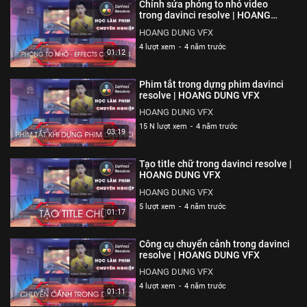
Chỉnh sửa phóng to nhỏ video
trong davinci resolve | HOANG
DUNG VFX
HOANG DUNG VFX
4 lượt xem
-
4 năm trước
01:12
Phim tắt trong dựng phim davinci
resolve | HOANG DUNG VFX
HOANG DUNG VFX
15 N lượt xem
-
4 năm trước
03:19
Tạo title chữ trong davinci resolve |
HOANG DUNG VFX
HOANG DUNG VFX
5 lượt xem
-
4 năm trước
01:17
Công cụ chuyển cảnh trong davinci
resolve | HOANG DUNG VFX
HOANG DUNG VFX
4 lượt xem
-
4 năm trước
01:11