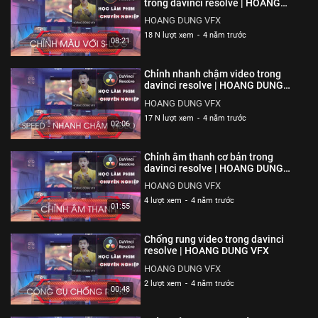
trong davinci resolve | HOANG
DUNG VFX
HOANG DUNG VFX
18 N lượt xem
-
4 năm trước
08:21
Chỉnh nhanh chậm video trong
davinci resolve | HOANG DUNG
VFX
HOANG DUNG VFX
17 N lượt xem
-
4 năm trước
02:06
Chỉnh âm thanh cơ bản trong
davinci resolve | HOANG DUNG
VFX
HOANG DUNG VFX
4 lượt xem
-
4 năm trước
01:55
Chống rung video trong davinci
resolve | HOANG DUNG VFX
HOANG DUNG VFX
2 lượt xem
-
4 năm trước
00:48