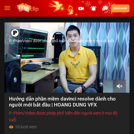
ĐĂNG NHẬP
P: Phim/Video được phép phổ biến đến người xem ở mọi độ tuổi
00:00
Hướng dẫn phần mềm davinci resolve dành cho
of
25:08
người mới bắt đầu | HOANG DUNG VFX
P: Phim/Video được phép phổ biến đến người xem ở mọi độ
tuổi
10 lượt xem