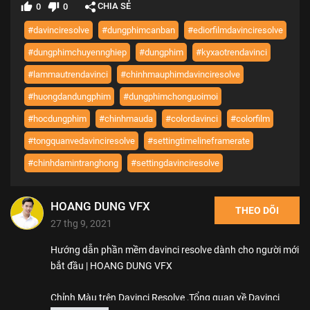
CHIA SẺ
0
0
#davinciresolve
#dungphimcanban
#ediorfilmdavinciresolve
#dungphimchuyennghiep
#dungphim
#kyxaotrendavinci
#lammautrendavinci
#chinhmauphimdavinciresolve
#huongdandungphim
#dungphimchonguoimoi
#hocdungphim
#chinhmauda
#colordavinci
#colorfilm
#tongquanvedavinciresolve
#settingtimelineframerate
#chinhdamintranghong
#settingdavinciresolve
HOANG DUNG VFX
THEO DÕI
27 thg 9, 2021
Hướng dẫn phần mềm davinci resolve dành cho người mới
bắt đầu | HOANG DUNG VFX
Chỉnh Màu trên Davinci Resolve ,Tổng quan về Davinci