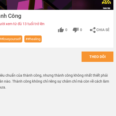
ành Công
ời xem từ đủ 13 tuổi trở lên
0
0
CHIA SẺ
##loveyourself
##healing
THEO DÕI
tiêu chuẩn của thành công, nhưng thành công không nhất thiết phải
hăn nào. Thành công không chỉ riêng sự chăm chỉ mà còn về cách làm
hưa.
tiêu chuẩn của thành công, nhưng thành công không nhất thiết phải
hăn nào. Thành công không chỉ riêng sự chăm chỉ mà còn về cách làm
hưa.