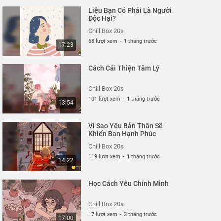
Liệu Bạn Có Phải Là Người
Độc Hại?
Chill Box 20s
68 lượt xem
-
1 tháng trước
17:23
Cách Cải Thiện Tâm Lý
Chill Box 20s
101 lượt xem
-
1 tháng trước
13:54
Vì Sao Yêu Bản Thân Sẽ
Khiến Bạn Hạnh Phúc
Chill Box 20s
119 lượt xem
-
1 tháng trước
14:22
Học Cách Yêu Chính Mình
Chill Box 20s
17 lượt xem
-
2 tháng trước
17:00