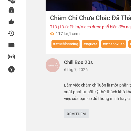
00:00
Chăm Chỉ Chưa Chắc Đã Th
of
14:33
Volume
0%
T13 (13+): Phim/Video được phổ biến đến ngư
117 lượt xem
##meblooming
##quote
##thanhxuan
Chill Box 20s
6 thg 7, 2026
Làm việc chăm chỉ luôn là một phần 
xuất phát từ bất kỳ thử thách khó k
việc của bạn có đủ thông minh hay c
Làm việc chăm chỉ luôn là một phần 
XEM THÊM
xuất phát từ bất kỳ thử thách khó k
việc của bạn có đủ thông minh hay c