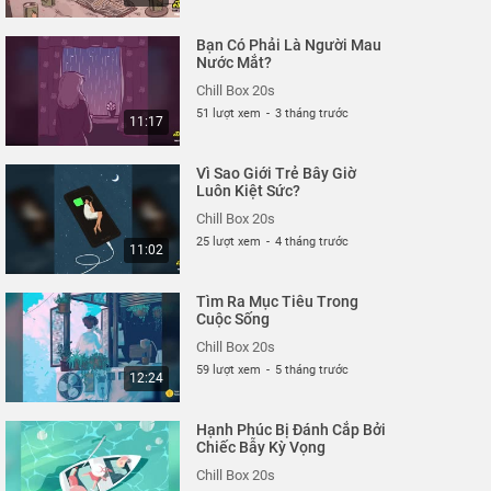
Bạn Có Phải Là Người Mau
Nước Mắt?
Chill Box 20s
51 lượt xem
-
3 tháng trước
11:17
Vì Sao Giới Trẻ Bây Giờ
Luôn Kiệt Sức?
Chill Box 20s
25 lượt xem
-
4 tháng trước
11:02
Tìm Ra Mục Tiêu Trong
Cuộc Sống
Chill Box 20s
59 lượt xem
-
5 tháng trước
12:24
Hạnh Phúc Bị Đánh Cắp Bởi
Chiếc Bẫy Kỳ Vọng
Chill Box 20s