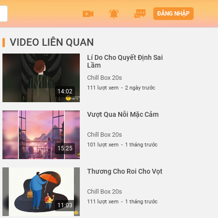
ĐĂNG NHẬP
VIDEO LIÊN QUAN
Lí Do Cho Quyết Định Sai
Lầm
Chill Box 20s
111 lượt xem
-
2 ngày trước
14:02
Vượt Qua Nỗi Mặc Cảm
Chill Box 20s
101 lượt xem
-
1 tháng trước
15:25
Thương Cho Roi Cho Vọt
Chill Box 20s
111 lượt xem
-
1 tháng trước
11:03