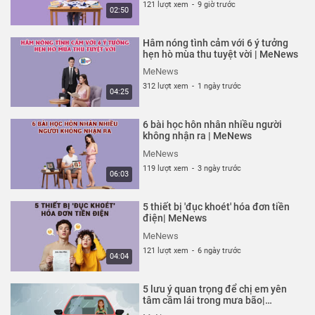
121 lượt xem
-
9 giờ trước
02:50
Hâm nóng tình cảm với 6 ý tưởng
hẹn hò mùa thu tuyệt vời | MeNews
MeNews
312 lượt xem
-
1 ngày trước
04:25
6 bài học hôn nhân nhiều người
không nhận ra | MeNews
MeNews
119 lượt xem
-
3 ngày trước
06:03
5 thiết bị 'đục khoét' hóa đơn tiền
điện| MeNews
MeNews
121 lượt xem
-
6 ngày trước
04:04
5 lưu ý quan trọng để chị em yên
tâm cầm lái trong mưa bão|
MeNews