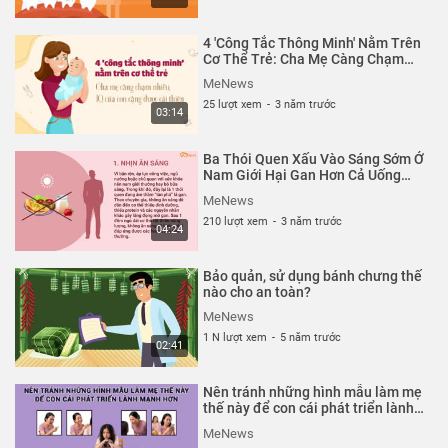
học giáo dục,... Đặc biệt MeNews có nhiều video dạng
Infographics độc đáo, xúc tích giúp bạn nắm bắt thông tin
4 'Công Tắc Thông Minh' Nằm Trên
một cách trực quan và ít mất thời gian nhất.
Cơ Thể Trẻ: Cha Mẹ Càng Chạm
Nhiều, IQ Của Con Càng Được Cải
MeNews
Thể loại :
GIA ĐÌNH
,
ẨM THỰC
,
SỨC KHỎE
Thiện| MeNews
25 lượt xem
-
3 năm trước
03:14
Ba Thói Quen Xấu Vào Sáng Sớm Ở
Nam Giới Hại Gan Hơn Cả Uống
Rượu | MeNews
MeNews
210 lượt xem
-
3 năm trước
04:24
Bảo quản, sử dụng bánh chưng thế
nào cho an toàn?
MeNews
1 N lượt xem
-
5 năm trước
02:41
Nên tránh những hình mẫu làm mẹ
thế này để con cái phát triển lành
mạnh hơn | MeNews
MeNews