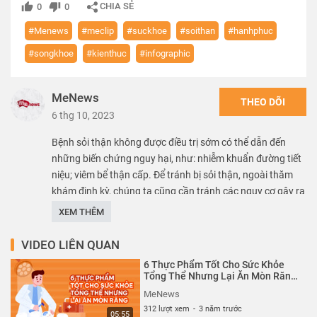
CHIA SẺ
0
0
#Menews
#meclip
#suckhoe
#soithan
#hanhphuc
#songkhoe
#kienthuc
#infographic
MeNews
THEO DÕI
6 thg 10, 2023
Bệnh sỏi thận không được điều trị sớm có thể dẫn đến
những biến chứng nguy hại, như: nhiễm khuẩn đường tiết
niệu; viêm bể thận cấp. Để tránh bị sỏi thận, ngoài thăm
khám định kỳ, chúng ta cũng cần tránh các nguy cơ gây ra
căn bệnh này, đặc biệt là tránh các thực phẩm là nguyên
XEM THÊM
nhân gây sỏi thận.
VIDEO LIÊN QUAN
***Về MeNews***
6 Thực Phẩm Tốt Cho Sức Khỏe
Tổng Thể Nhưng Lại Ăn Mòn Răng|
MeNews
#MeNews: Kênh cung cấp những video tuyệt vời nhất
MeNews
thuộc nhiều lĩnh vực, từ du lịch, tử vi, làm đẹp đến khoa
312 lượt xem
-
3 năm trước
05:55