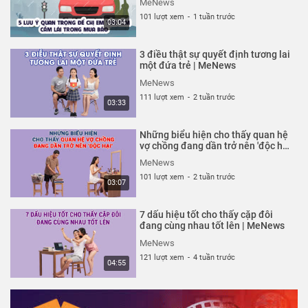
MeNews
101 lượt xem
-
1 tuần trước
03:04
3 điều thật sự quyết định tương lai
một đứa trẻ | MeNews
MeNews
111 lượt xem
-
2 tuần trước
03:33
Những biểu hiện cho thấy quan hệ
vợ chồng đang dần trở nên 'độc hại'
| MeNews
MeNews
101 lượt xem
-
2 tuần trước
03:07
7 dấu hiệu tốt cho thấy cặp đôi
đang cùng nhau tốt lên | MeNews
MeNews
121 lượt xem
-
4 tuần trước
04:55