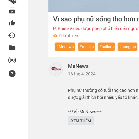
00:00
Vì sao phụ nữ sống thọ hơn
of
04:14
Volume
0%
P: Phim/Video được phép phổ biến đến người
0 lượt xem
#Menews
#meclip
#sailam
#songtho
MeNews
16 thg 4, 2024
Phụ nữ thường có tuổi thọ cao hơn na
được giải thích bởi nhiều yếu tố khác
***Về MeNews***
XEM THÊM
#MeNews: Kênh cung cấp những video t
học giáo dục,... Đặc biệt MeNews có 