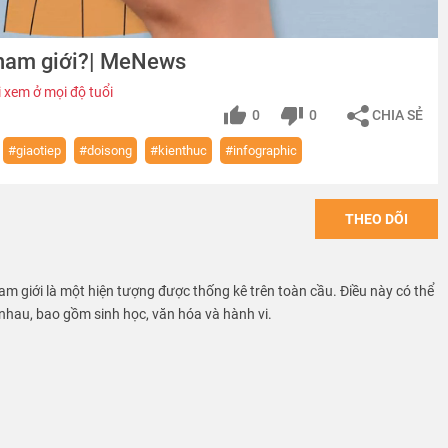
 nam giới?| MeNews
 xem ở mọi độ tuổi
0
0
CHIA SẺ
#giaotiep
#doisong
#kienthuc
#infographic
THEO DÕI
m giới là một hiện tượng được thống kê trên toàn cầu. Điều này có thể
 nhau, bao gồm sinh học, văn hóa và hành vi.
uyệt vời nhất thuộc nhiều lĩnh vực, từ du lịch, tử vi, làm đẹp đến khoa
nhiều video dạng Infographics độc đáo, xúc tích giúp bạn nắm bắt