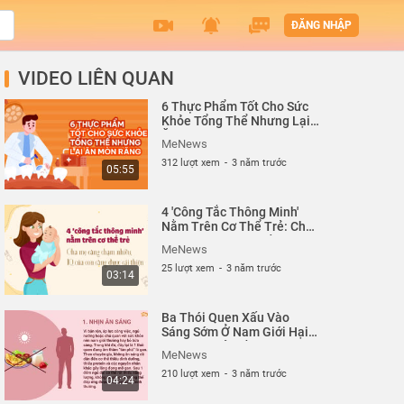
ĐĂNG NHẬP
VIDEO LIÊN QUAN
6 Thực Phẩm Tốt Cho Sức
Khỏe Tổng Thể Nhưng Lại
Ăn Mòn Răng| MeNews
MeNews
312 lượt xem
-
3 năm trước
05:55
4 'Công Tắc Thông Minh'
Nằm Trên Cơ Thể Trẻ: Cha
Mẹ Càng Chạm Nhiều, IQ
MeNews
Của Con Càng Được Cải
25 lượt xem
-
3 năm trước
Thiện| MeNews
03:14
Ba Thói Quen Xấu Vào
Sáng Sớm Ở Nam Giới Hại
Gan Hơn Cả Uống Rượu |
MeNews
MeNews
210 lượt xem
-
3 năm trước
04:24