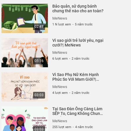
Bảo quản, sử dụng bánh
chưng thế nào cho an toàn?
MeNews
1 N lượt xem
-
5 năm trước
02:41
Vì sao giới trẻ lười yêu, ngại
cưới?| MeNews
MeNews
6 lượt xem
-
2 năm trước
05:16
Vì Sao Phụ Nữ Kém Hạnh
Phúc So Với Mam Giới?|
MeNews
MeNews
4 lượt xem
-
2 năm trước
03:03
Tại Sao Đàn Ông Càng Làm
SẾP To, Càng Không Chung
Thuỷ? | MeNews
MeNews
255 lượt xem
-
4 năm trước
03:03