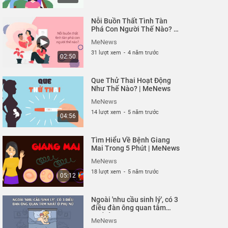
Nỗi Buồn Thất Tình Tàn
Phá Con Người Thế Nào? |
MeNews
MeNews
31 lượt xem
-
4 năm trước
02:50
Que Thử Thai Hoạt Động
Như Thế Nào? | MeNews
MeNews
14 lượt xem
-
5 năm trước
04:56
Tìm Hiểu Về Bệnh Giang
Mai Trong 5 Phút | MeNews
MeNews
18 lượt xem
-
5 năm trước
05:12
Ngoài 'nhu cầu sinh lý', có 3
điều đàn ông quan tâm
nhất ở phụ nữ| MeNews
MeNews