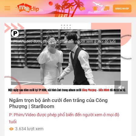
ĐĂNG NHẬP
P: Phim/Video được phép phổ biến đến người xem ở mọi độ tuổi
00:00
Ngắm trọn bộ ảnh cưới đen trắng của Công
of
01:12
Phượng | StarBoom
P: Phim/Video được phép phổ biến đến người xem ở mọi độ
tuổi
3.634 lượt xem