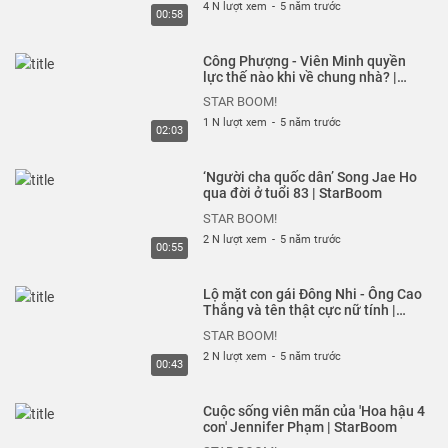
4 N lượt xem
-
5 năm trước
00:58
Công Phượng - Viên Minh quyền
lực thế nào khi về chung nhà? |
StarBoom
STAR BOOM!
1 N lượt xem
-
5 năm trước
02:03
‘Người cha quốc dân’ Song Jae Ho
qua đời ở tuổi 83 | StarBoom
STAR BOOM!
2 N lượt xem
-
5 năm trước
00:55
Lộ mặt con gái Đông Nhi - Ông Cao
Thắng và tên thật cực nữ tính |
StarBoom
STAR BOOM!
2 N lượt xem
-
5 năm trước
00:43
Cuộc sống viên mãn của 'Hoa hậu 4
con' Jennifer Phạm | StarBoom