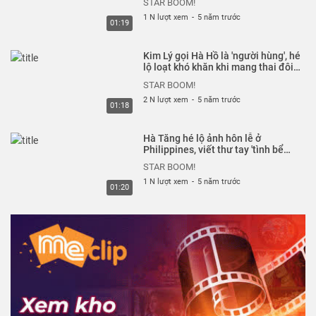
STAR BOOM!
1 N lượt xem
-
5 năm trước
01:19
Kim Lý gọi Hà Hồ là 'người hùng', hé
lộ loạt khó khăn khi mang thai đôi |
StarBoom
STAR BOOM!
2 N lượt xem
-
5 năm trước
01:18
Hà Tăng hé lộ ảnh hôn lễ ở
Philippines, viết thư tay 'tình bể
tình' cho ông xã dịp 8 năm cưới |
STAR BOOM!
StarBoom
1 N lượt xem
-
5 năm trước
01:20