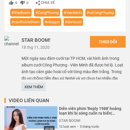
CHIA SẺ
0
0
#StarBoom
#CongPhuong
#VienMinh
#voCongPhuong
#cauthuVietNam
#vleague
#damcuoi
STAR BOOM!
THEO DÕI
18 thg 11, 2020
Một ngày sau đám cưới tại TP HCM, vài hình ảnh trong
album cưới Công Phượng - Viên Minh đã được hé lộ. Loạt
ảnh tạo cảm giác hoài cổ với tông màu đen trắng. Trong
đó vợ chồng tiền đạo xứ Nghệ và vợ chụp tại nhiều địa
điểm khác nhau, có cả trên sân tennis. Các bức ảnh đều
XEM THÊM
rất tự nhiên, giản dị. Cả hai vợ chồng Công Phượng đều
cười rất tươi.
VIDEO LIÊN QUAN
Diễn viên phim 'Reply 1988' hoảng
Nguồn: Tổng hợp
loạn khi bị sóng cuốn ra biển|
Starboom
------------------
STAR BOOM!
Rất mong được bạn ủng hộ. Hãy nhấn Subscribe để đăng
12 lượt xem
-
3 tháng trước
02:06