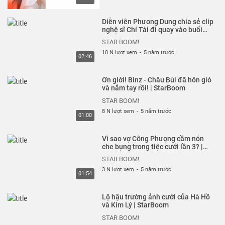
ký kênh nhé bạn.
------------------
Diễn viên Phương Dung chia sẻ clip
STAR BOOM! là nơi tổng hợp những video tin tức về người
nghệ sĩ Chí Tài đi quay vào buổi
sáng ngày qua đời | Starboom
nổi tiếng ở Việt Nam và trên khắp thế giới. Nguồn thông
STAR BOOM!
tin được lấy từ những trang báo chính thống và được
10 N lượt xem
-
5 năm trước
02:46
chính những người nổi tiếng chia sẻ trên mạng xã hội của
họ.
Ơn giời! Binz - Châu Bùi đã hôn gió
và nắm tay rồi! | StarBoom
Thể loại :
CHUYỆN CỦA SAO
STAR BOOM!
8 N lượt xem
-
5 năm trước
01:00
Vì sao vợ Công Phượng cầm nón
che bụng trong tiệc cưới lần 3? |
StarBoom
STAR BOOM!
3 N lượt xem
-
5 năm trước
01:54
Lộ hậu trường ảnh cưới của Hà Hồ
và Kim Lý | StarBoom
STAR BOOM!