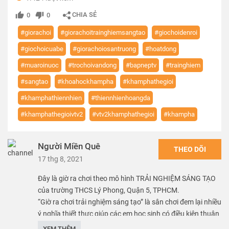
CHIA SẺ
0
0
#giorachoi
#giorachoitrainghiemsangtao
#giochoidenroi
#giochoicuabe
#giorachoiosantruong
#hoatdong
#muaroinuoc
#trochoivandong
#bapneptv
#trainghiem
#sangtao
#khoahockhampha
#khamphathegioi
#khamphathiennhien
#thiennhienhoangda
#khamphathegioivtv2
#vtv2khamphathegioi
#khampha
Người Miền Quê
THEO DÕI
17 thg 8, 2021
Đây là giờ ra chơi theo mô hình TRẢI NGHIỆM SÁNG TẠO
của trường THCS Lý Phong, Quận 5, TPHCM.
“Giờ ra chơi trải nghiệm sáng tạo” là sân chơi đem lại nhiều
ý nghĩa thiết thực giúp các em học sinh có điều kiện thuận
lợi, có cơ hội tốt để rèn luyện kĩ năng sống, tham gia trải
XEM THÊM