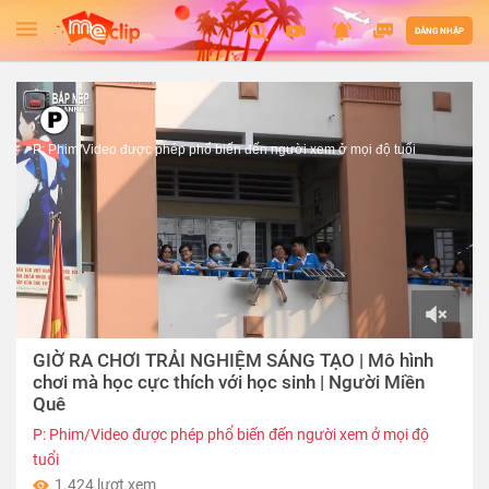
ĐĂNG NHẬP
P: Phim/Video được phép phổ biến đến người xem ở mọi độ tuổi
00:00
GIỜ RA CHƠI TRẢI NGHIỆM SÁNG TẠO | Mô hình
of
18:10
chơi mà học cực thích với học sinh | Người Miền
Quê
P: Phim/Video được phép phổ biến đến người xem ở mọi độ
tuổi
1.424 lượt xem