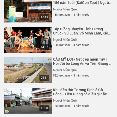
156 năm tuổi (SaiGon Zoo) | Người
Miền Quê
Người Miền Quê
158 lượt xem
-
4 năm trước
57:34
Tập tuồng Chuyện Tình Lương
Chúc - Vũ Luân, Võ Minh Lâm, Kiều
Mai Lý, Thy Trang, Gia Bảo | Người
Người Miền Quê
Miền Quê
150 lượt xem
-
4 năm trước
14:57
CẦU MỸ LỢI - Nét đẹp miền Tây |
Nối đôi bờ Long An và Tiền Giang |
Người Miền Quê
Người Miền Quê
532 lượt xem
-
4 năm trước
05:11
Khu đền thờ Trương Định ở Gò
Công - Tiền Giang có điều gì đặc
biệt | Người Miền Quê
Người Miền Quê
178 lượt xem
-
4 năm trước
11:08