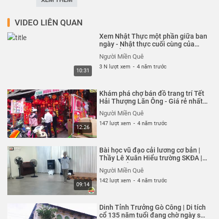
nghiệm các trò chơi dân gian kết hợp với các trò chơi hiện
đại. “Với sự hỗ trợ trực tiếp và tạo điều kiện từ Ban giám
VIDEO LIÊN QUAN
hiệu, “Giờ ra chơi trải nghiệm sáng tạo” mong muốn các
Xem Nhật Thực một phần giữa ban
trò chơi sẽ mang lại cho các em học sinh sự kết nối cộng
ngày - Nhật thực cuối cùng của
thập kỷ
đồng, giao lưu học hỏi, đồng thời chung tay xây dựng
Người Miền Quê
trường học thân thiện, học sinh tích cực. Xa hơn, chúng
3 N lượt xem
-
4 năm trước
10:31
tôi mong muốn giúp các em hiểu và thêm yêu quê hương,
đất nước, góp phần giữ gìn và phát huy nền văn hóa Việt
Khám phá chợ bán đồ trang trí Tết
Nam tiên tiến, đậm đà bản sắc dân tộc”
Hải Thượng Lãn Ông - Giá rẻ nhất
Sài Gòn | Người Miền Quê
#GioRaChoi #TraiNghiemSangTao #THCSLyPhong
Người Miền Quê
#BapNepTV #MuaRoiNuoc
147 lượt xem
-
4 năm trước
12:26
++++++++
ỦNG HỘ KÊNH XIN CÁC BẠN BẤM ĐĂNG KÝ (Miễn phí) ĐỂ
Bài học vũ đạo cải lương cơ bản |
THEO DÕI NHIỀU VIDEO CỦA BẮP NẾP TV NHÉ! CÁM ƠN.
Thầy Lê Xuân Hiểu trường SKĐA |
+ Đăng ký kênh: http://bit.ly/34E5A1m
Người Miền Quê
Người Miền Quê
******
142 lượt xem
-
4 năm trước
09:14
Cám ơn các bạn đã xem video - Thanks for watching!
+ Bản quyền thuộc về Bắp Nếp TV
Dinh Tỉnh Trưởng Gò Công | Di tích
Không được sao chép, Reup dưới mọi hình thức
cổ 135 năm tuổi đang chờ ngày sụp