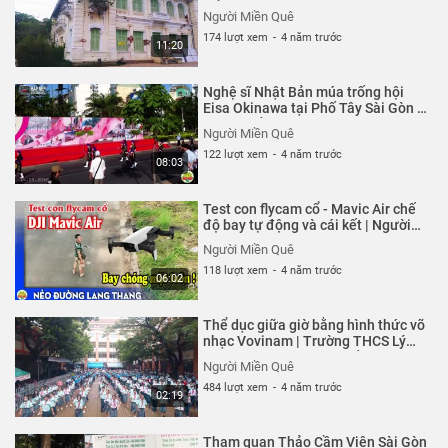
******
đổ | Người Miền Quê
Người Miền Quê
Cám ơn các bạn đã xem video - Thanks for watching!
174 lượt xem
-
4 năm trước
11:20
******
múa rối nước khoa hoc kham pha trò chơi vận động vtv2
Nghệ sĩ Nhật Bản múa trống hội
khám phá thế giới khám phá thế giới vtv2 thien nhien
Eisa Okinawa tại Phố Tây Sài Gòn |
hoang da
Người Miền Quê
Người Miền Quê
122 lượt xem
-
4 năm trước
Thể loại :
REVIEW - TRẢI NGHIỆM
08:03
Test con flycam cổ - Mavic Air chế
độ bay tự động và cái kết | Người
Miền Quê
Người Miền Quê
118 lượt xem
-
4 năm trước
06:02
Thể dục giữa giờ bằng hình thức võ
nhạc Vovinam | Trường THCS Lý
Phong quận 5 | Người Miền Quê
Người Miền Quê
484 lượt xem
-
4 năm trước
02:19
Tham quan Thảo Cầm Viên Sài Gòn