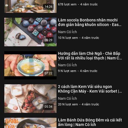
Có Ích
678 lượt xem
-
4 năm trước
14:26
Làm socola Bonbons nhân mochi
đơn giản bằng khuôn silicon - Easy
Bonbons Chocolate without mold |
Nam Có Ích
Nam Có Ích
10 N lượt xem
-
4 năm trước
06:29
Hướng dẫn làm Chè Ngô - Chè Bắp
Với rất là nhiều loại thạch | Nam Có
Ích
Nam Có Ích
9 N lượt xem
-
4 năm trước
07:22
2 cách làm Kem Vải siêu ngon
Không Cần Máy - Kem Vải sorbet |
Nam Có Ích
Nam Có Ích
20 N lượt xem
-
4 năm trước
05:34
Làm Bánh Dứa Bóng Đêm và cái kết
ấm lòng | Nam Có Ích